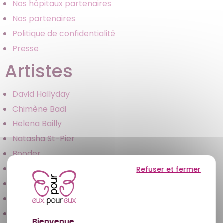
Nos hôpitaux partenaires
Nos partenaires
Politique de confidentialité
Presse
Artistes
David Hallyday
Chimène Badi
Helena Bailly
Natasha St-Pier
Booder
Élodie Fontan
Refuser et fermer
Adeline Toniutti
Thomas Dutronc
Agustin Galiana
Bienvenue,