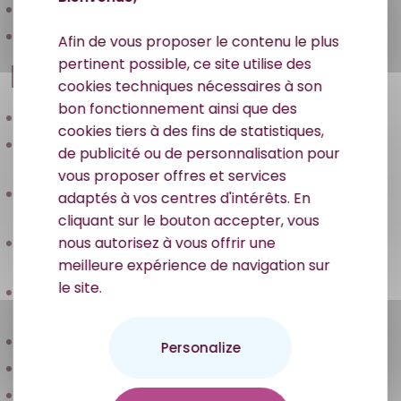
Patrick Bruel
Michèle Bernier
Afin de vous proposer le contenu le plus
Projets
pertinent possible, ce site utilise des
cookies techniques nécessaires à son
bon fonctionnement ainsi que des
Le Père Noel rencontre les enfants à Mercy
cookies tiers à des fins de statistiques,
Une journée Marsupilami magique pour les enfants
de publicité ou de personnalisation pour
hospitalisés
vous proposer offres et services
Des cookies et des sourires avec Élodie Fontan à
adaptés à vos centres d'intérêts. En
l’hôpital
cliquant sur le bouton accepter, vous
Des fauteuils-lits pour améliorer le confort des
nous autorisez à vous offrir une
familles à l’hôpital d’Épinal
meilleure expérience de navigation sur
le site.
Des jeux vidéo pour améliorer le quotidien des
enfants hospitalisés
Aménagement des espaces ludiques en pédiatrie
Personalize
Dédicace de Louis Bertignac à Cultura Terville
Projet “Souvenirs pour enfants nés sous anonymat”