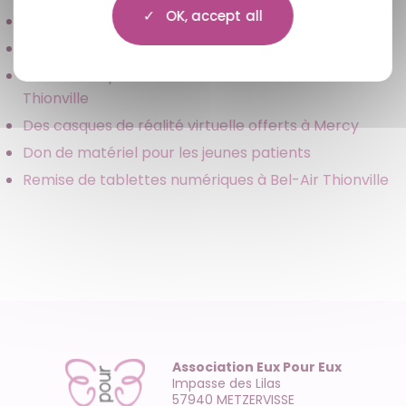
OK, accept all
Don de 168 livres à l’hôpital de Mercy (57)
Un casque RV et une tablette iPad Air au CH d’Épinal
Don de casques de réalité virtuelle à Bel-Air
Thionville
Des casques de réalité virtuelle offerts à Mercy
Don de matériel pour les jeunes patients
Remise de tablettes numériques à Bel-Air Thionville
Association Eux Pour Eux
Impasse des Lilas
57940 METZERVISSE