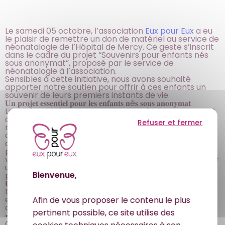
Le samedi 05 octobre, l’association
Eux pour Eux
a eu
le plaisir de remettre un don de matériel au service de
néonatalogie de l’Hôpital de Mercy. Ce geste s’inscrit
dans le cadre du projet “Souvenirs pour enfants nés
sous anonymat”, proposé par le service de
néonatalogie à l’association.
Sensibles à cette initiative, nous avons souhaité
apporter notre soutien pour offrir à ces enfants un
souvenir de leurs premiers instants de vie.
𝐔𝐧 𝐩𝐫𝐨𝐣𝐞𝐭 𝐞𝐬𝐬𝐞𝐧𝐭𝐢𝐞𝐥 𝐩𝐨𝐮𝐫 𝐥𝐞𝐬 𝐞𝐧𝐟𝐚𝐧𝐭𝐬 𝐧é𝐬 𝐬𝐨𝐮𝐬 𝐚𝐧𝐨𝐧𝐲𝐦𝐚𝐭
Les enfants nés sous anonymat ne disposent souvent
d’aucune trace de leur naissance. Ce manque de
Refuser et fermer
repères peut devenir un véritable défi à l’âge adulte,
dans leur quête identitaire. Le projet a pour but de
combler ce vide en offrant un livre de naissance
personnalisé, retraçant leurs premiers moments de
vie. Grâce à ces souvenirs, chaque enfant pourra avoir
un lien précieux avec son passé, même s’il ne connaît
Bienvenue,
pas ses parents biologiques.
𝐔𝐧 𝐝𝐨𝐧 𝐩𝐞𝐧𝐬é 𝐩𝐨𝐮𝐫 𝐩𝐫é𝐬𝐞𝐫𝐯𝐞𝐫 𝐝𝐞𝐬 𝐬𝐨𝐮𝐯𝐞𝐧𝐢𝐫𝐬 𝐮𝐧𝐢𝐪𝐮𝐞𝐬
Dans le cadre de ce projet, l’association a remis un
ensemble de matériel permettant de créer des livres
Afin de vous proposer le contenu le plus
de naissance uniques :
pertinent possible, ce site utilise des
• Appareil photo Réalishot DC8200 et imprimante
Canon RP-108, pour capturer et imprimer les