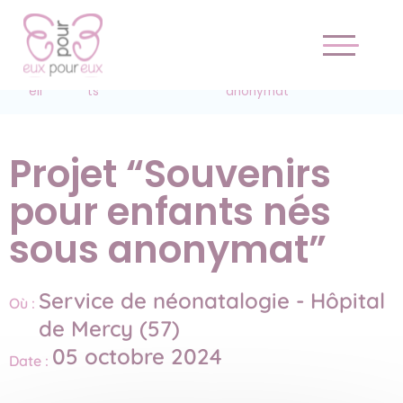
Accu
Proje
Projet “Souvenirs pour enfants nés sous
/
/
eil
ts
anonymat”
Projet “Souvenirs
pour enfants nés
sous anonymat”
Service de néonatalogie - Hôpital
Où :
de Mercy (57)
05 octobre 2024
Date :