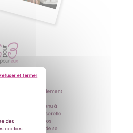
010
Refuser et fermer
association a naturellement
r « Eux pour Eux ».
, l’association a tenu à
té de créer une passerelle
hospitalisés.Lors de nos
ise des
ence et dans le but de se
es cookies