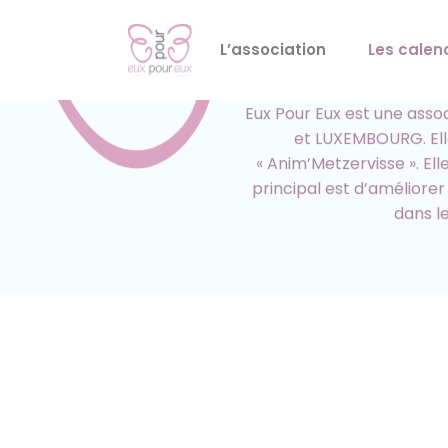
Qui
L’association
Les calen
Eux Pour Eux est une asso
et LUXEMBOURG. Ell
« Anim’Metzervisse ». E
principal est d’améliorer 
dans l