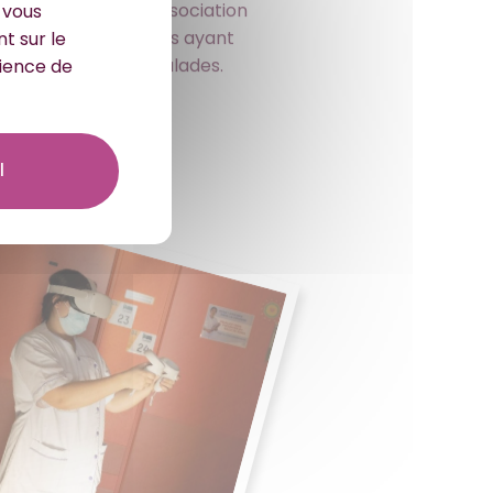
ment médicalisé, l’association
r vous
avec des associations ayant
t sur le
gner les enfants malades.
rience de
l