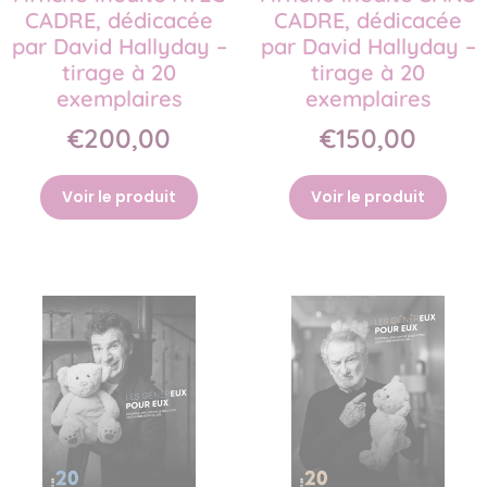
CADRE, dédicacée
CADRE, dédicacée
par David Hallyday –
par David Hallyday –
tirage à 20
tirage à 20
exemplaires
exemplaires
€200,00
€150,00
Voir le produit
Voir le produit