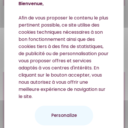
Bienvenue,
Grand sac fourre-
Parapluie
Afin de vous proposer le contenu le plus
tout zippé en coton
€25,00
pertinent possible, ce site utilise des
€20,00
cookies techniques nécessaires à son
bon fonctionnement ainsi que des
cookies tiers à des fins de statistiques,
Voir le produit
Voir le produit
de publicité ou de personnalisation pour
vous proposer offres et services
adaptés à vos centres d'intérêts. En
cliquant sur le bouton accepter, vous
nous autorisez à vous offrir une
meilleure expérience de navigation sur
le site.
Personalize