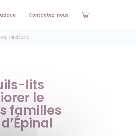
utique
Contactez-nous
hôpital d’Épinal
ils-lits
orer le
s familles
 d’Épinal