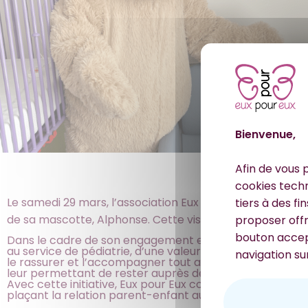
Bienvenue,
Afin de vous p
cookies tech
Le samedi 29 mars, l’association Eux pour Eux s’est ren
tiers à des fi
de sa mascotte, Alphonse. Cette visite a permis d’appo
proposer offr
bouton accept
Dans le cadre de son engagement en faveur du bien-être d
au service de pédiatrie, d’une valeur de 1 749,12 euros. 
navigation sur
le rassurer et l’accompagner tout au long de son séjour
leur permettant de rester auprès de leur enfant dans u
Avec cette initiative, Eux pour Eux contribue à améliorer l
plaçant la relation parent-enfant au cœur de ses actio