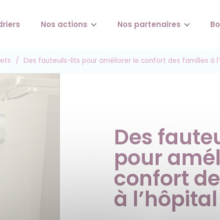
driers
Nos actions
Nos partenaires
Bo
jets
/
Des fauteuils-lits pour améliorer le confort des familles à l’
Des fauteu
pour améli
confort de
à l’hôpital