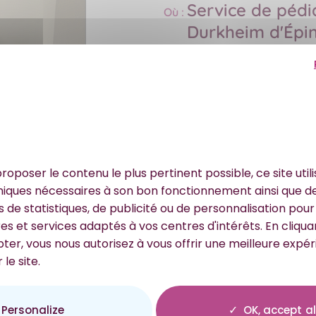
Service de pédia
Où :
Durkheim d'Épin
29 mars 2025
Date :
roposer le contenu le plus pertinent possible, ce site util
niques nécessaires à son bon fonctionnement ainsi que d
du au service de pédiatrie du Centre Hospitalier Émile Du
ns de statistiques, de publicité ou de personnalisation pou
rter un moment de réconfort et de légèreté aux enfants h
es et services adaptés à vos centres d'intérêts. En cliquan
er, vous nous autorisez à vous offrir une meilleure expé
es jeunes patients et de leurs familles, l’association a f
Lorsqu’un enfant est hospitalisé, la présence d’un parent à
 le site.
. Ces fauteuils-lits offrent aux parents des conditions d
n cadre plus confortable et apaisant.
e quotidien des familles à l’hôpital et à renforcer la quali
ns.
Personalize
OK, accept al