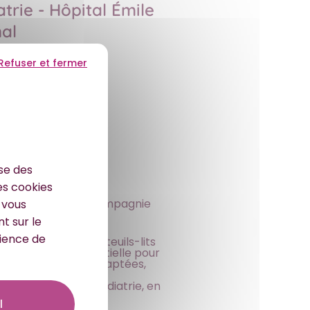
trie - Hôpital Émile
al
Refuser et fermer
ise des
es cookies
rkheim d’Épinal en compagnie
r vous
ospitalisés.
t sur le
rience de
ait don de deux fauteuils-lits
 ses côtés est essentielle pour
’hébergement plus adaptées,
té de l’accueil en pédiatrie, en
l