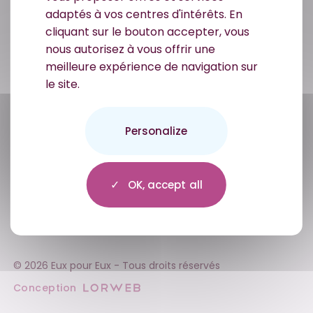
Association Eux Pour Eux
adaptés à vos centres d'intérêts. En
Impasse des Lilas
57940 METZERVISSE
cliquant sur le bouton accepter, vous
France
nous autorisez à vous offrir une
meilleure expérience de navigation sur
contact@euxpoureux.com
le site.
Personalize
OK, accept all
Presse
Mentions légales
Politique de confidentialité
Plan du site
© 2026 Eux pour Eux - Tous droits réservés
Conception